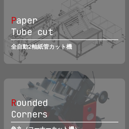
P
aper
Tube cut
全自動2軸紙管カット機
R
ounded
Corners