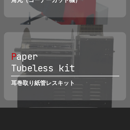
角丸（コーナーカット機）
P
aper
Tubeless kit
耳巻取り紙管レスキット