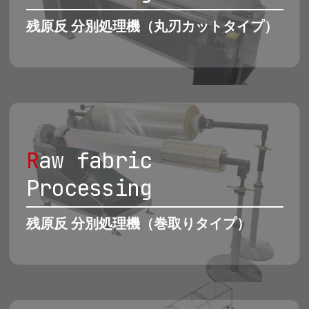
残原反 分別処理機（丸刃カットタイプ）
R
aw fabric
Processing
残原反 分別処理機（巻取りタイプ）