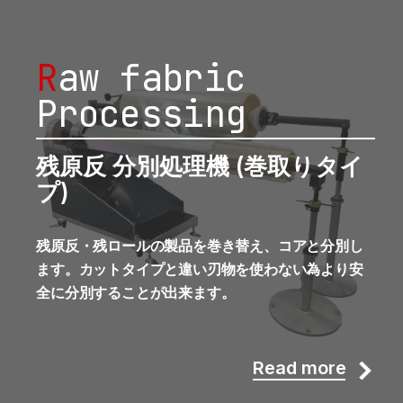
R
aw fabric
Processing
残原反 分別処理機 (巻取りタイ
プ)
残原反・残ロールの製品を巻き替え、コアと分別し
ます。カットタイプと違い刃物を使わない為より安
全に分別することが出来ます。
Read more