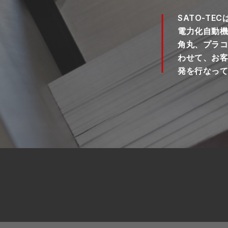
SATO-T
電力化自動
角丸、プラ
わせて、お
発を行なっ