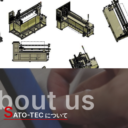
bout us
S
ATO-TEC
について