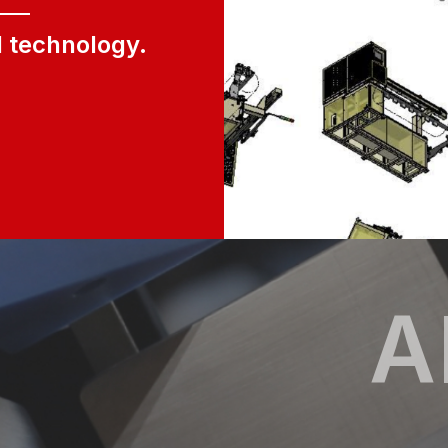
l technology.
A