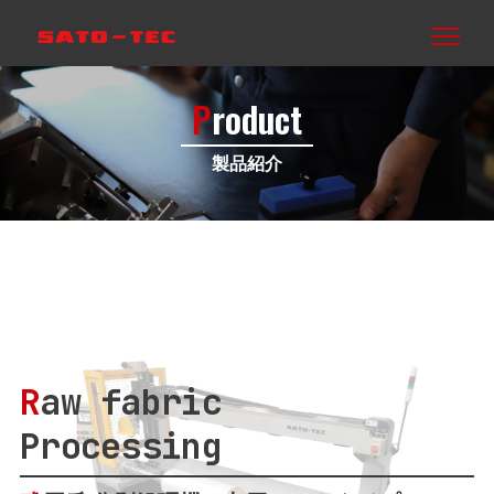
P
roduct
製品紹介
R
aw fabric
Processing