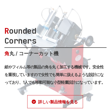
R
ounded
Corners
角
丸 / コーナーカット機
紙やフィルム等の製品の角を丸く加工する機械です。安全性
を重視していますので女性でも簡単に扱えるような設計にな
っており、1人でも移動可能な小型軽量設計になっています。
詳しい製品情報を見る