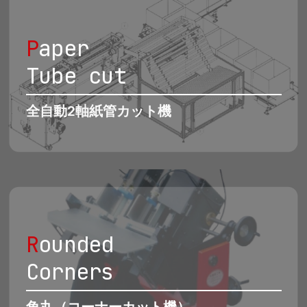
P
aper
Tube cut
全自動2軸紙管カット機
R
ounded
Corners