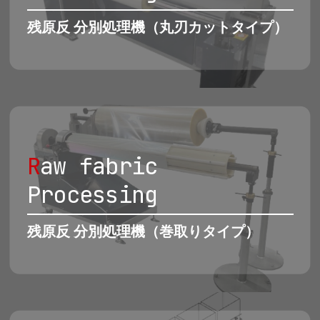
残原反 分別処理機（丸刃カットタイプ）
R
aw fabric
Processing
残原反 分別処理機（巻取りタイプ）