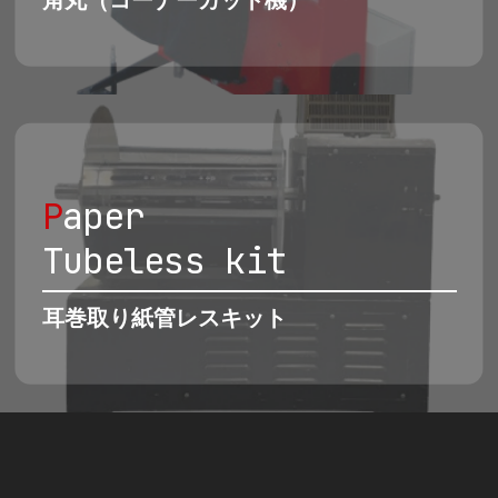
角丸（コーナーカット機）
P
aper
Tubeless kit
耳巻取り紙管レスキット